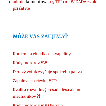
admin
komentoval
1.5 TSI 110kW DADA zvuk
pri šatrte
MÔŽE VÁS ZAUJÍMAŤ
Kontrolka chladiacej kvapaliny
Kódy motorov VW
Deravý výfuk zvyšuje spotrebu paliva
Zapaľovacia cievka HTP
Kvalita rozvodových sád klesá alebo
mechanikov ?!
Kódy motorov VW (Benzín)