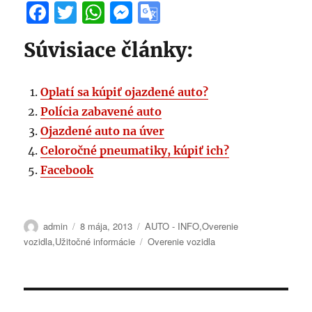
F
T
W
M
G
a
w
h
e
o
Súvisiace články:
c
it
at
ss
o
e
te
s
e
gl
Oplatí sa kúpiť ojazdené auto?
b
r
A
n
e
Polícia zabavené auto
o
p
g
T
Ojazdené auto na úver
o
p
er
r
Celoročné pneumatiky, kúpiť ich?
k
a
Facebook
n
sl
Autor
Publikované
Kategórie
admin
8 mája, 2013
AUTO - INFO
,
Overenie
at
Značky
vozidla
,
Užitočné informácie
Overenie vozidla
e