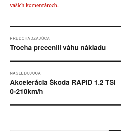
vašich komentároch.
Navigácia
PREDCHÁDZAJÚCA
v
Trocha precenili váhu nákladu
Predchádzajúci
článok:
článku
NASLEDUJÚCA
Akcelerácia Škoda RAPID 1.2 TSI
Ďalší
0-210km/h
článok: