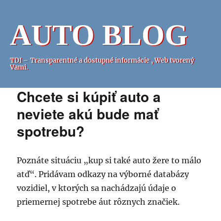
AUTO BLOG
TDI – Transparentné a dostupné informácie , Web tvorený
Vami.
Chcete si kúpiť auto a
neviete akú bude mať
spotrebu?
Poznáte situáciu „kup si také auto žere to málo
atď“. Pridávam odkazy na výborné databázy
vozidiel, v ktorých sa nachádzajú údaje o
priemernej spotrebe áut rôznych značiek.