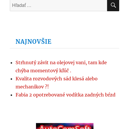
VYH
Hľadať:
NAJNOVŠIE
Strhnutý závit na olejovej vani, tam kde
chýba momentový kľúč .
Kvalita rozvodových sád klesá alebo
mechanikov ?!
Fabia 2 opotrebované vodítka zadných bŕzd